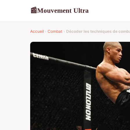
Mouvement Ultra
📰
Accueil
›
Combat
›
Décoder les techniques de comb