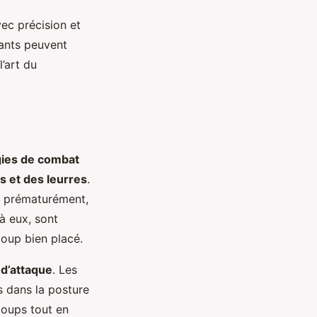
ec précision et
tants peuvent
’art du
gies de combat
es et des leurres
.
r prématurément,
à eux, sont
coup bien placé.
 d’attaque
. Les
s dans la posture
 coups tout en