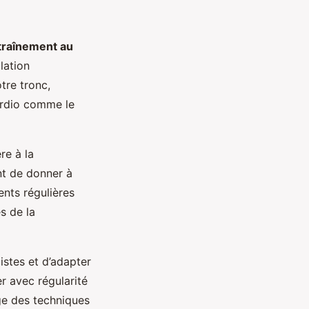
traînement au
lation
tre tronc,
ardio comme le
re à la
nt de donner à
ents régulières
s de la
istes et d’adapter
r avec régularité
age des techniques