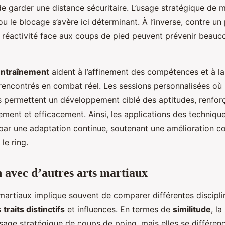
e garder une distance sécuritaire. L’usage stratégique de
 le blocage s’avère ici déterminant. À l’inverse, contre un 
 la réactivité face aux coups de pied peuvent prévenir beau
entraînement
aident à l’affinement des compétences et à la
rencontrés en combat réel. Les sessions personnalisées où 
s permettent un développement ciblé des aptitudes, renforç
ent et efficacement. Ainsi, les applications des techniqu
par une adaptation continue, soutenant une amélioration c
le ring.
avec d’autres arts martiaux
 martiaux implique souvent de comparer différentes discipl
s
traits distinctifs
et influences. En termes de
similitude
, l
usage stratégique de coups de poing, mais elles se différenc