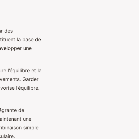
ar des
tituent la base de
évelopper une
e l’équilibre et la
uvements. Garder
orise l’équilibre.
tégrante de
maintenant une
ombinaison simple
ulaire.