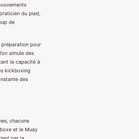
 mouvements
praticien du pied,
coup de
 préparation pour
l’on simule des
ant la capacité à
es kickboxing
onstante des
ines, chacune
a boxe et le Muay
ient par la