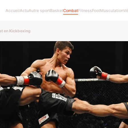
Accueil
Actu
Autre sport
Basket
Combat
Fitness
Foot
Musculation
Vé
at en Kickboxing