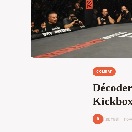
COMBAT
Décoder
Kickbox
R
Raphaël
11 no