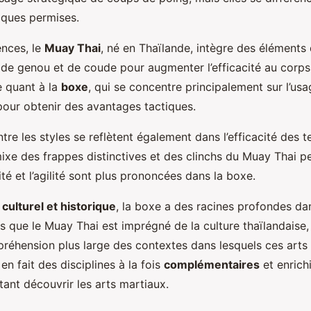
iques permises.
ences, le
Muay Thai
, né en Thaïlande, intègre des éléments
de genou et de coude pour augmenter l’efficacité au corps
e quant à la
boxe
, qui se concentre principalement sur l’us
pour obtenir des avantages tactiques.
tre les styles se reflètent également dans l’efficacité des 
ixe des frappes distinctives et des clinchs du Muay Thai peu
ité et l’agilité sont plus prononcées dans la boxe.
e
culturel et historique
, la boxe a des racines profondes dan
rs que le Muay Thai est imprégné de la culture thaïlandaise,
éhension plus large des contextes dans lesquels ces arts 
n fait des disciplines à la fois
complémentaires
et enrich
ant découvrir les arts martiaux.