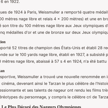
 6 en 1922.
es de 1924 à Paris, Weissmuller a remporté quatre médaill
00 mètres nage libre et relais 4 × 200 mètres) et une en b
vé son titre du 100 mètres nage libre aux Jeux olympiques
cinq médailles d'or et une de bronze sur deux Jeux olympiq
tion
porté 52 titres de champion des États-Unis et établi 28 r
de sur le 100 yards nage libre, établi en 1927, a subsisté 
 mètres nage libre, abaissé à 57 s 4 en 1924, n'a été battu
zan
 sportive, Weissmuller a trouvé une nouvelle renommée en 
 cinéma, devenant ainsi le Tarzan le plus célèbre de l'histo
ssionnante et ses talents de nageur ont rendu les films trè
téréotypes du personnage, y compris le célèbre cri de Tarza
: Le Plus Décoré des Nageurs Olympiques