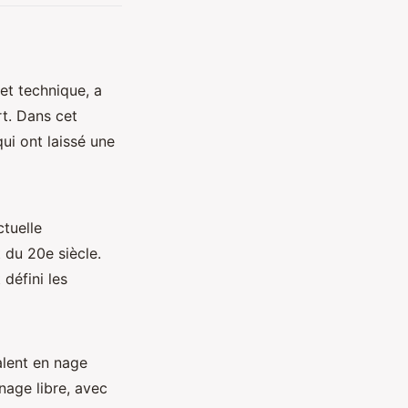
et technique, a
rt. Dans cet
qui ont laissé une
ctuelle
 du 20e siècle.
défini les
alent en nage
nage libre, avec