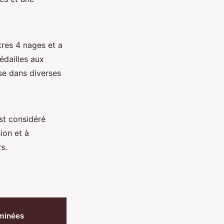
res 4 nages et a
édailles aux
se dans diverses
st considéré
ion et à
s.
minées