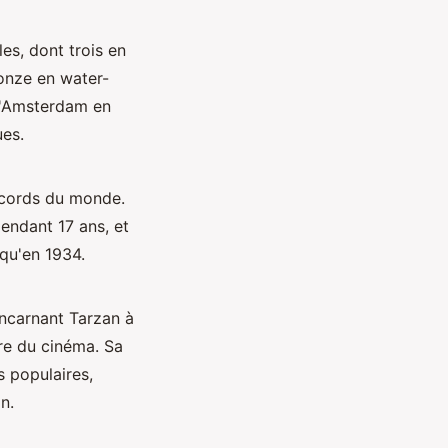
es, dont trois en
ronze en water-
 d'Amsterdam en
ues.
ecords du monde.
pendant 17 ans, et
 qu'en 1934.
incarnant Tarzan à
ire du cinéma. Sa
s populaires,
n.