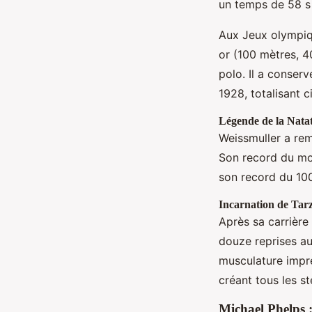
un temps de 58 s
Aux Jeux olympiqu
or (100 mètres, 4
polo. Il a conser
1928, totalisant 
Légende de la Nata
Weissmuller a rem
Son record du mon
son record du 100
Incarnation de Tar
Après sa carrière
douze reprises au
musculature impre
créant tous les s
Michael Phelps 