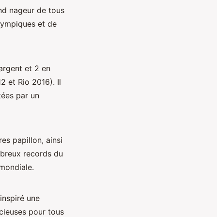
and nageur de tous
lympiques et de
argent et 2 en
 et Rio 2016). Il
tées par un
s papillon, ainsi
ombreux records du
mondiale.
inspiré une
écieuses pour tous