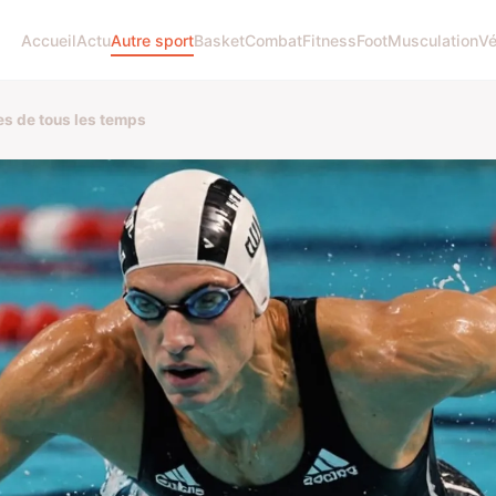
Accueil
Actu
Autre sport
Basket
Combat
Fitness
Foot
Musculation
Vé
es de tous les temps