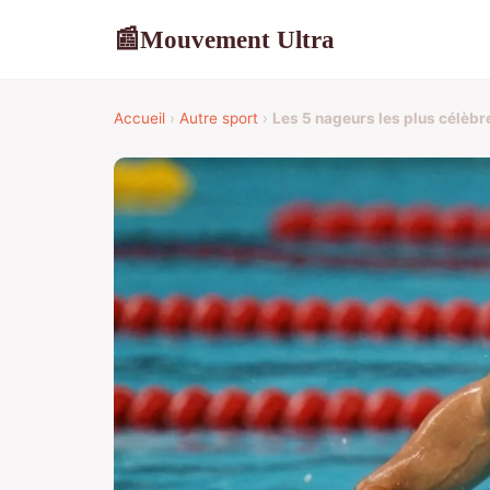
Mouvement Ultra
📰
Accueil
›
Autre sport
›
Les 5 nageurs les plus célèbr