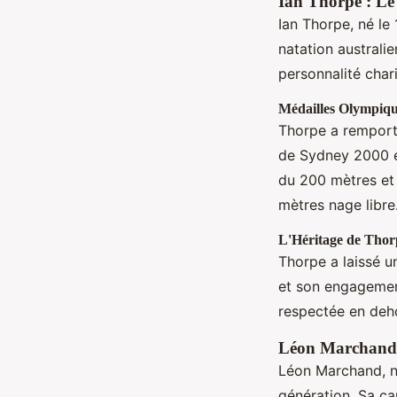
Ian Thorpe : Le
Ian Thorpe, né le 
natation australi
personnalité char
Médailles Olympiq
Thorpe a remporté
de Sydney 2000 et
du 200 mètres et 
mètres nage libre
L'Héritage de Thor
Thorpe a laissé u
et son engagement
respectée en deho
Léon Marchand 
Léon Marchand, né
génération. Sa ca