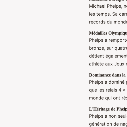
Michael Phelps, n
les temps. Sa car
records du mond
Médailles Olympiq
Phelps a remporté
bronze, sur quatr
détient égalemen
athlète aux Jeux
Dominance dans la 
Phelps a dominé p
que les relais 4 
monde qui ont rés
L'Héritage de Phel
Phelps a non seul
génération de nag